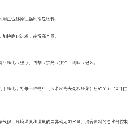
利用正位移原理强制输送物料。
，加快膨化进程，获得高产量。
挤压膨化→整形、切割→烘烤→注油、调味→包装。
于膨化，将每一种物料（玉米应先去壳和胚芽）粉碎至30-40目粒
据气候、环境温度和湿度的差异确定加水量。混合原料的总水分控制