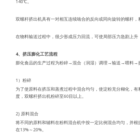
140℃。
双螺杆挤出机具有一对相互连续啮合的反向或同向旋转的螺杆，
在物料输送过程中，很少形成压力回流，可使局部压力急剧上升
4、挤压膨化工艺流程
膨化食品的生产过程为粉碎→混合（润湿）调理→输送→喂料→
1）粉碎
为了使原料在挤压和蒸煮过程中混合均匀，使淀粉充分糊化，有利
度，双螺杆挤出机粉碎至60目以上。
2) 原料混合
将不同的原料和辅料在粉料混合机中按一定比例混合均匀，并根
在13%～20%。