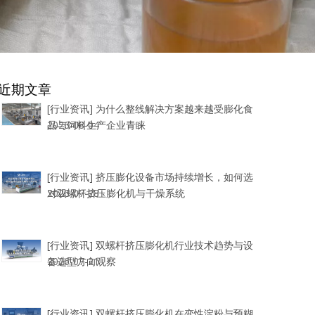
近期文章
[行业资讯]
为什么整线解决方案越来越受膨化食
品与饲料生产企业青睐
2026-08-04
[行业资讯]
挤压膨化设备市场持续增长，如何选
对双螺杆挤压膨化机与干燥系统
2026-07-28
[行业资讯]
双螺杆挤压膨化机行业技术趋势与设
备选型方向观察
2026-07-21
[行业资讯]
双螺杆挤压膨化机在变性淀粉与预糊