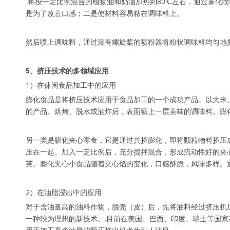
将按一定比例混合的植物油和奶油加热到80℃左右，通过雾化
是为了改善口感；二是使材料容易粘在调味料上。
然后喷上调味料，通过装有螺旋桨的喷粉器将粉状调味料均匀地
5、挤压技术的多领域应用
1）在休闲食品加工中的应用
膨化食品是将挤压技术应用于食品加工的一个成功产品。以大米
的产品。烘烤、脱水或油炸后，表面喷上一层美味的调味料。膨
另一类是膨化夹心零食，它是通过共挤膨化，即将颗粒物料挤压
压在一起。加入一定比例后，充分搅拌混合，形成流动性好的夹
芙。膨化夹心小食品随着夹心馅的变化，口感酥脆，风味多样。
2）在油脂浸出中的应用
对于含油量高的油料作物，脱壳（皮）后，先将油料经过挤压机
一种较为理想的新技术。.目前在美国、巴西、印度、瑞士等国家都有挤出机