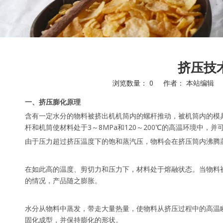
挤压技
浏览数量：
0
作者： 本站编辑 发布
["facebook","twitter","line","wechat","linkedin","pinterest"]
一、挤压膨化原理
含有一定水分的物料被挤出机机筒内的螺杆推动，被机筒内的模
杆和机筒使材料处于3～8MPa和120～200℃的高温环境中，
由于压力超过挤压温度下的饱和蒸汽压，物料会在挤压筒内沸腾
在如此高的温度、剪切力和压力下，材料处于熔融状态。当物料被
的情况，产品随之膨胀。
水分从物料中蒸发，带走大量热量，使物料从挤压过程中的高温
固化成型，并保持膨化的形状。