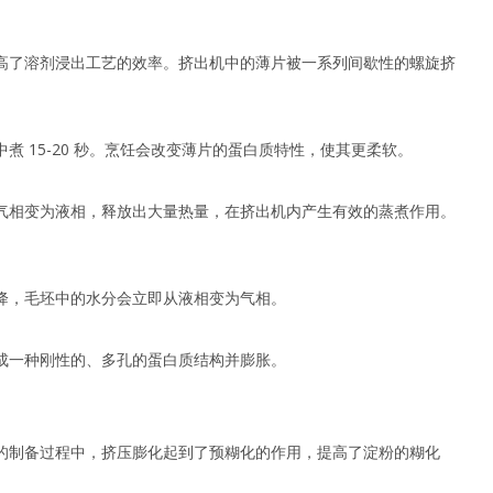
高了溶剂浸出工艺的效率。挤出机中的薄片被一系列间歇性的螺旋挤
。
 15-20 秒。烹饪会改变薄片的蛋白质特性，使其更柔软。
气相变为液相，释放出大量热量，在挤出机内产生有效的蒸煮作用。
降，毛坯中的水分会立即从液相变为气相。
成一种刚性的、多孔的蛋白质结构并膨胀。
的制备过程中，挤压膨化起到了预糊化的作用，提高了淀粉的糊化