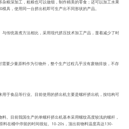
等杂粮深加工，粗粮也可以做细，制作精美的零食；还可以加工水果
和模具，使用同一台挤出机即可生产出不同形状的产品。
。与传统蒸煮方法相比，采用现代挤压技术加工产品，显着减少了时
机时需要少量原料作为引物外，整个生产过程几乎没有废物排放，不存
来用于食品等行业。目前使用的挤出机主要是螺杆挤出机，按结构可
物料。目前我国生产的单螺杆挤出机基本采用螺纹高度较浅的螺杆，
物原料在桶中停留的时间很短。10-20s，顶出前物料温度高达130-