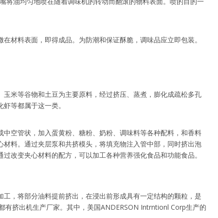
喷嘴将油均匀地喷在随着调味机的转动而翻滚的物料表面。喷的目的一
撒在材料表面，即得成品。为防潮和保证酥脆，调味品应立即包装。
、玉米等谷物和土豆为主要原料，经过挤压、蒸煮，膨化成疏松多孔
化虾等都属于这一类。
成中空管状，加入蛋黄粉、糖粉、奶粉、调味料等各种配料，和香料
心材料。通过夹层泵和共挤模头，将填充物注入管中部，同时挤出泡
通过改变夹心材料的配方，可以加工各种营养强化食品和功能食品。
加工，将部分油料提前挤出，在浸出前形成具有一定结构的颗粒，是
生产厂家。其中，美国ANDERSON Intrntionl Corp生产的