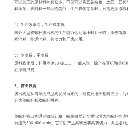
可以加工的原材料种类繁多。不仅可以将五谷杂粮、土豆、豆类
和蔬菜、香料和一些动物蛋白。生产膨化零食时，只需更换原料
4）生产效率高，生产成本低
国外大型双螺杆挤出机的生产能力达到每小时几十吨，操作简单
间消耗、能源消耗、劳动力和厂房占用。
5）少浪费，不浪费
原料膨化后，利用率达98℅以上。一般来说，除了在开机和关
在原料浪费。
3、挤出设备
挤出机是从简单的成型机发展而来的，最初只用于塑料行业，后
分为单螺杆和双螺杆两种。
单螺杆挤出机通过由细到粗、螺距由宽到窄逐渐增大的螺杆推进
转速为300-400r/min。它可以产生高研磨和高剪切力，并且谷