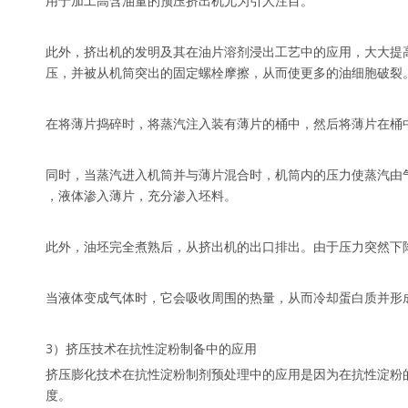
用于加工高含油量的预压挤出机尤为引人注目。
此外，挤出机的发明及其在油片溶剂浸出工艺中的应用，大大提
压，并被从机筒突出的固定螺栓摩擦，从而使更多的油细胞破裂
在将薄片捣碎时，将蒸汽注入装有薄片的桶中，然后将薄片在桶中煮
同时，当蒸汽进入机筒并与薄片混合时，机筒内的压力使蒸汽由
，液体渗入薄片，充分渗入坯料。
此外，油坯完全煮熟后，从挤出机的出口排出。由于压力突然下
当液体变成气体时，它会吸收周围的热量，从而冷却蛋白质并形
3）挤压技术在抗性淀粉制备中的应用
挤压膨化技术在抗性淀粉制剂预处理中的应用是因为在抗性淀粉
度。