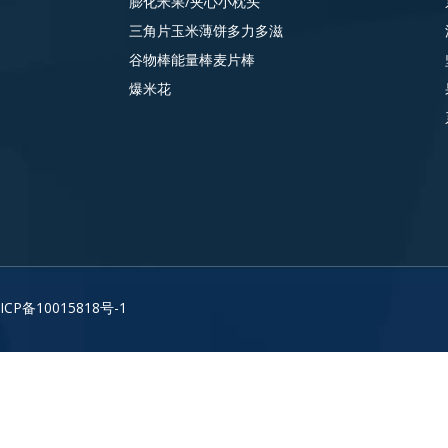
膨化米果/夹心小枕头
三角片玉米薄饼多力多滋
谷物棒能量棒麦片棒
爆米花
ICP备10015818号-1