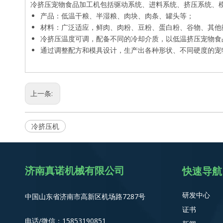
冷挤压宠物食品加工机包括驱动系统、进料系统、挤压系统、
产品：低温干粮、半湿粮、肉块、肉条、罐头等；
材料：广泛适应，鲜肉、肉粉、豆粉、蛋白粉、谷物、其他
冷挤压温度可调，配备不同的冷却介质，以低温挤压宠物食
通过调整配方和模具设计，生产出各种形状、不同硬度的宠
上一条:
冷挤压机
济南真诺机械有限公司
快速导航
研发中心
中国山东省济南市高新区机场路7287号
证书
电话/微信：
15853190851